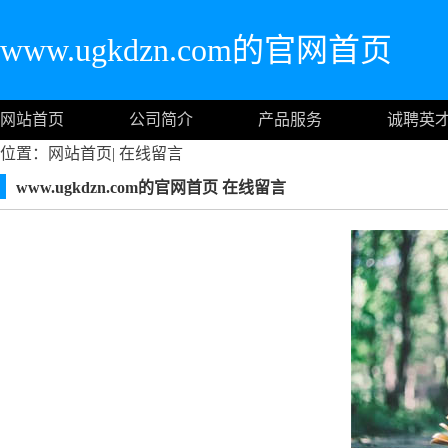
www.ugkdzn.com的官网首页
网站首页
公司简介
产品服务
诚聘英
位置：
网站首页
|
在线留言
www.ugkdzn.com的官网首页 在线留言